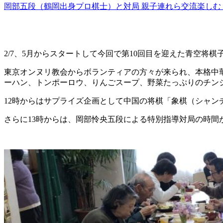
岡部五段（鶴岡出身プロ棋士）と対局 親子連れら交流楽しむ 
2/7、5月からスタートして今回で第10回目を迎えた青空
東京オンヌリ教会からボランティアの方々が来られ、本格中
ーハン、トンポーロウ、りんごスープ、野菜たっぷりのチン
12時からはサプライズ企画として中国の将棋「象棋（シャ
さらに13時からは、岡部怜央五段による特別指導対局の時