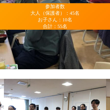
参加者数
大人（保護者）：45名
お子さん：10名
合計：55名