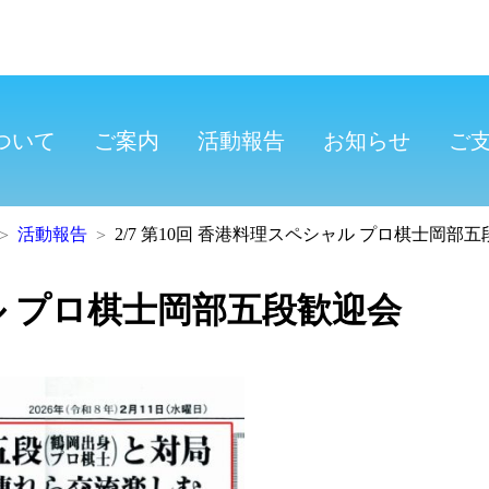
ついて
ご案内
活動報告
お知らせ
ご
活動報告
2/7 第10回 香港料理スペシャル プロ棋士岡部
ャル プロ棋士岡部五段歓迎会