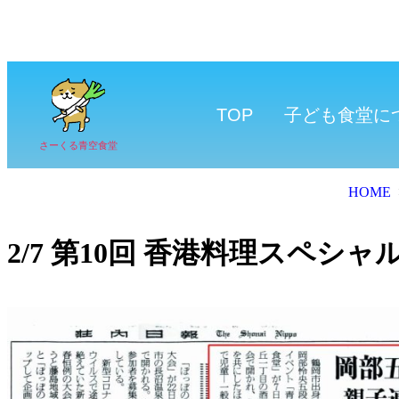
TOP
子ども食堂に
さーくる青空食堂
HOME
2/7 第10回 香港料理スペシ