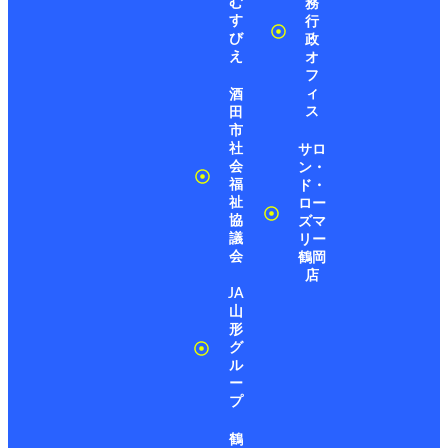
む
務
す
行
び
政
え
オ
フ
ィ
酒
ス
田
市
社
サロ
会
ン・
福
ド・
祉
ロー
協
ズマ
議
リー
会
鶴岡
店
JA
山
形
グ
ル
ー
プ
鶴