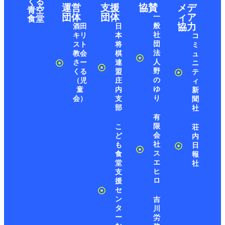
くる
運営
支援
協賛
メデ
青空
団体
団体
ィア
一
食堂
協力
般
酒田
日
社
キリ
本
コ
団
スト
将
ミ
法
教会
棋
ュ
人
さー
連
ニ
野
くる
盟
テ
の
（児
庄
ィ
ゆ
童
内
新
り
会）
支
聞
部
社
有
限
こ
荘
会
ど
内
社
も
日
ス
食
報
エ
堂
社
ヒ
支
ロ
援
セ
ン
吉
タ
川
ー
労