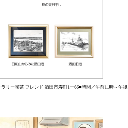
ラリー喫茶 フレンド 酒田市寿町1ー66■時間／午前11時～午