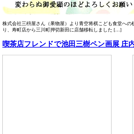
株式会社三枡屋さん（果物屋）より青空将棋こども食堂への棋譜
り、寿町店から三川町押切新田に店舗移転しました […]
喫茶店フレンドで池田三樹ペン画展 庄内