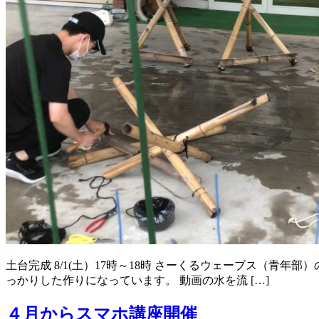
土台完成 8/1(土）17時～18時 さーくるウェーブス（
っかりした作りになっています。 動画の水を流 […]
４月からスマホ講座開催