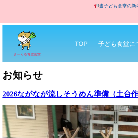
当子ども食堂の新
TOP
子ども食堂に
さーくる青空食堂
お知らせ
2026ながなが流しそうめん準備（土台