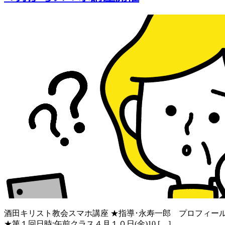
酒田キリスト教会スマホ講座 ★指導･永寿一郎 プロフィール
★第１回日時:午前クラス４月１０日(金)10 […]