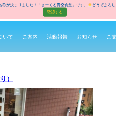
名称が決まりました！「さーくる青空食堂」です。
どうぞよろし
確認する
ついて
ご案内
活動報告
お知らせ
ご
作り）